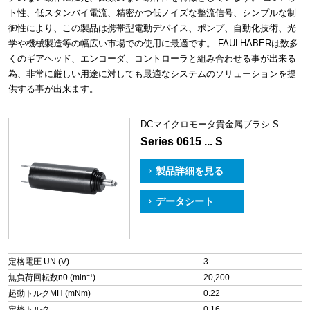
ト性、低スタンバイ電流、精密かつ低ノイズな整流信号、シンプルな制
御性により、この製品は携帯型電動デバイス、ポンプ、自動化技術、光
学や機械製造等の幅広い市場での使用に最適です。 FAULHABERは数多
くのギアヘッド、エンコーダ、コントローラと組み合わせる事が出来る
為、非常に厳しい用途に対しても最適なシステムのソリューションを提
供する事が出来ます。
DCマイクロモータ貴金属ブラシ S
Series 0615 ... S
製品詳細を見る
データシート
定格電圧 UN (V)
3
無負荷回転数n0 (min⁻¹)
20,200
起動トルクMH (mNm)
0.22
定格トルク
0.16