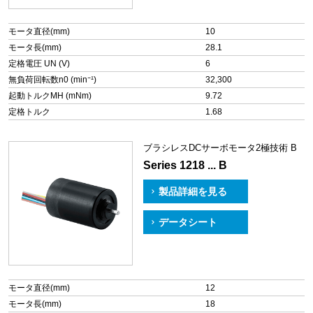
モータ直径(mm)
10
モータ長(mm)
28.1
定格電圧 UN (V)
6
無負荷回転数n0 (min⁻¹)
32,300
起動トルクMH (mNm)
9.72
定格トルク
1.68
ブラシレスDCサーボモータ2極技術 B
Series 1218 ... B
製品詳細を見る
データシート
モータ直径(mm)
12
モータ長(mm)
18