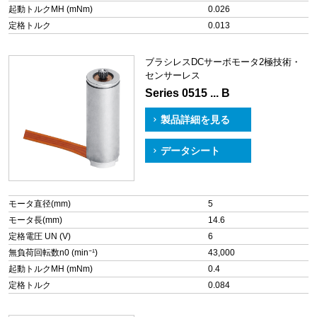
起動トルクMH (mNm)
0.026
定格トルク
0.013
ブラシレスDCサーボモータ2極技術・
センサーレス
Series 0515 ... B
製品詳細を見る
データシート
モータ直径(mm)
5
モータ長(mm)
14.6
定格電圧 UN (V)
6
無負荷回転数n0 (min⁻¹)
43,000
起動トルクMH (mNm)
0.4
定格トルク
0.084