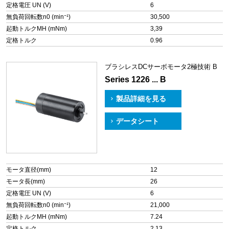
定格電圧 UN (V)
6
無負荷回転数n0 (min⁻¹)
30,500
起動トルクMH (mNm)
3,39
定格トルク
0.96
ブラシレスDCサーボモータ2極技術 B
Series 1226 ... B
製品詳細を見る
データシート
モータ直径(mm)
12
モータ長(mm)
26
定格電圧 UN (V)
6
無負荷回転数n0 (min⁻¹)
21,000
起動トルクMH (mNm)
7.24
定格トルク
2.13