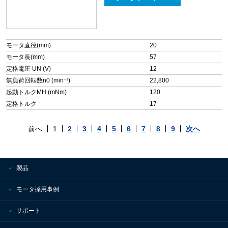
モータ直径(mm)
20
モータ長(mm)
57
定格電圧 UN (V)
12
無負荷回転数n0 (min⁻¹)
22,800
起動トルクMH (mNm)
120
定格トルク
17
前へ
1
2
3
4
5
6
7
8
9
次へ
製品
モータ採用事例
サポート