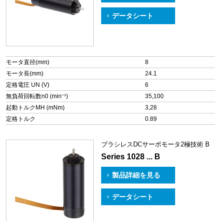
データシート
モータ直径(mm)
8
モータ長(mm)
24.1
定格電圧 UN (V)
6
無負荷回転数n0 (min⁻¹)
35,100
起動トルクMH (mNm)
3,28
定格トルク
0.89
ブラシレスDCサーボモータ2極技術 B
Series 1028 ... B
製品詳細を見る
データシート