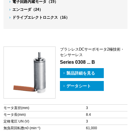
電子回路内蔵モータ（19）
エンコーダ（24）
ドライブエレクトロニクス（16）
ブラシレスDCサーボモータ2極技術・
センサーレス
Series 0308 ... B
製品詳細を見る
データシート
モータ直径(mm)
3
モータ長(mm)
8.4
定格電圧 UN (V)
3
無負荷回転数n0 (min⁻¹)
61,000